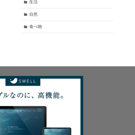
生活
自然
食べ物