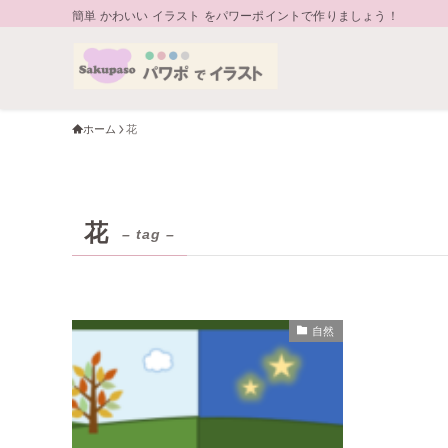
簡単 かわいい イラスト をパワーポイントで作りましょう！
ホーム
花
花
– tag –
自然