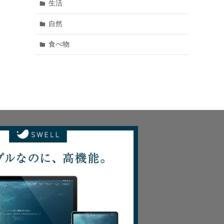
生活
自然
食べ物